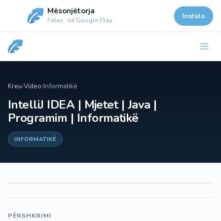
Mësonjëtorja
Instalo
Falas · në Google Play
Kreu
›
Video
›
Informatikë
IntelliJ IDEA | Mjetet | Java |
Programim | Informatikë
INFORMATIKË
PËRSHKRIMI