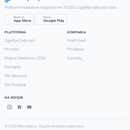
Platforma edukative shqiptare me 20,000+ zgjidhje detyrash falas.
Shkarko në
Merr në
App Store
Google Play
PLATFORMA
KOMPANIA
Zgjidhje Detyrash
Rreth Nesh
Provime
Privatësia
Matura Shtetërore 2026
Kontakto
Koncepte
Për Mësuesit
Për Prindërit
NA NDIQNI
© 2026 Mësonjëtorja. Të gjitha të drejtat e rezervuara.