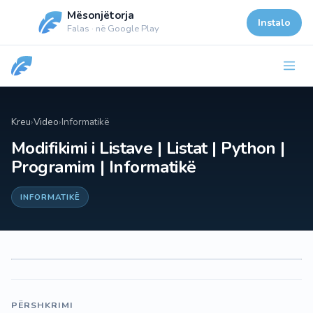
Mësonjëtorja
Instalo
Falas · në Google Play
Kreu
›
Video
›
Informatikë
Modifikimi i Listave | Listat | Python |
Programim | Informatikë
INFORMATIKË
PËRSHKRIMI