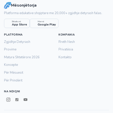
Mësonjëtorja
Platforma edukative shqiptare me 20,000+ zgjidhje detyrash falas.
Shkarko në
Merr në
App Store
Google Play
PLATFORMA
KOMPANIA
Zgjidhje Detyrash
Rreth Nesh
Provime
Privatësia
Matura Shtetërore 2026
Kontakto
Koncepte
Për Mësuesit
Për Prindërit
NA NDIQNI