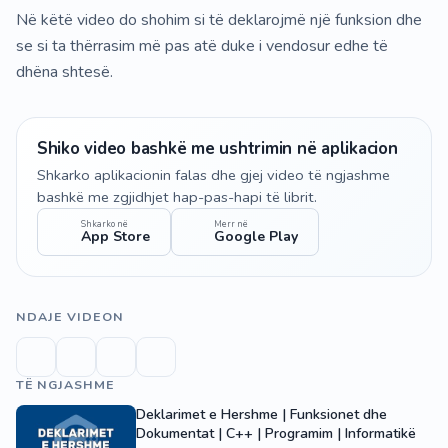
Në këtë video do shohim si të deklarojmë një funksion dhe
se si ta thërrasim më pas atë duke i vendosur edhe të
dhëna shtesë.
Shiko video bashkë me ushtrimin në aplikacion
Shkarko aplikacionin falas dhe gjej video të ngjashme
bashkë me zgjidhjet hap-pas-hapi të librit.
Shkarko në
Merr në
App Store
Google Play
NDAJE VIDEON
TË NGJASHME
Deklarimet e Hershme | Funksionet dhe
Dokumentat | C++ | Programim | Informatikë