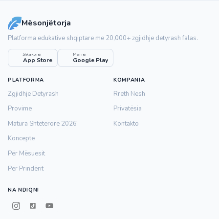
Mësonjëtorja
Platforma edukative shqiptare me 20,000+ zgjidhje detyrash falas.
Shkarko në
Merr në
App Store
Google Play
PLATFORMA
KOMPANIA
Zgjidhje Detyrash
Rreth Nesh
Provime
Privatësia
Matura Shtetërore 2026
Kontakto
Koncepte
Për Mësuesit
Për Prindërit
NA NDIQNI