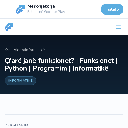
Mësonjëtorja
Instalo
Falas · në Google Play
Kreu
›
Video
›
Informatikë
Çfarë janë funksionet? | Funksionet |
Python | Programim | Informatikë
INFORMATIKË
PËRSHKRIMI