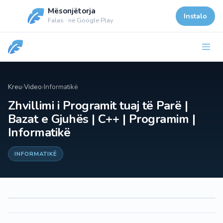
Mësonjëtorja
Instalo
Falas · në Google Play
Kreu
›
Video
›
Informatikë
Zhvillimi i Programit tuaj të Parë |
Bazat e Gjuhës | C++ | Programim |
Informatikë
INFORMATIKË