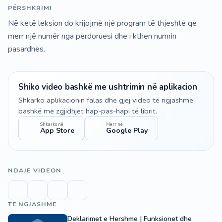
PËRSHKRIMI
Në këtë leksion do krijojmë një program të thjeshtë që
merr një numër nga përdoruesi dhe i kthen numrin
pasardhës.
Shiko video bashkë me ushtrimin në aplikacion
Shkarko aplikacionin falas dhe gjej video të ngjashme
bashkë me zgjidhjet hap-pas-hapi të librit.
Shkarko në
Merr në
App Store
Google Play
NDAJE VIDEON
TË NGJASHME
Deklarimet e Hershme | Funksionet dhe