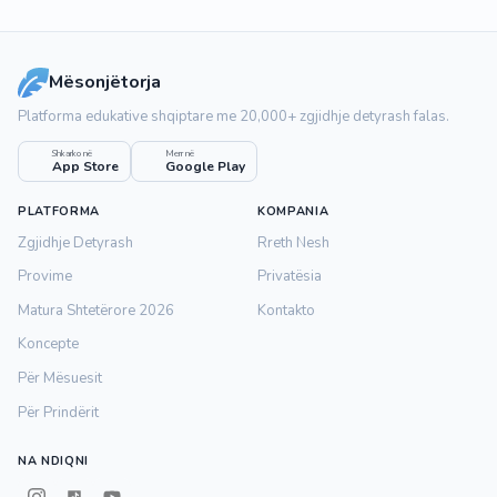
Mësonjëtorja
Platforma edukative shqiptare me 20,000+ zgjidhje detyrash falas.
Shkarko në
Merr në
App Store
Google Play
PLATFORMA
KOMPANIA
Zgjidhje Detyrash
Rreth Nesh
Provime
Privatësia
Matura Shtetërore 2026
Kontakto
Koncepte
Për Mësuesit
Për Prindërit
NA NDIQNI