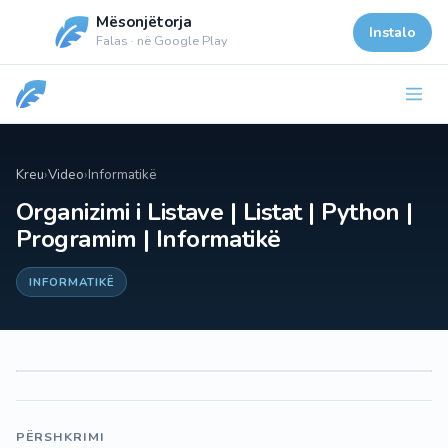
Mësonjëtorja
Instalo
Falas · në Google Play
Kreu
›
Video
›
Informatikë
Organizimi i Listave | Listat | Python |
Programim | Informatikë
INFORMATIKË
PËRSHKRIMI