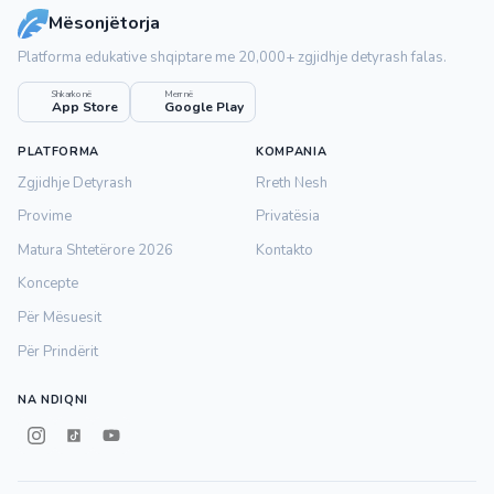
Mësonjëtorja
Platforma edukative shqiptare me 20,000+ zgjidhje detyrash falas.
Shkarko në
Merr në
App Store
Google Play
PLATFORMA
KOMPANIA
Zgjidhje Detyrash
Rreth Nesh
Provime
Privatësia
Matura Shtetërore 2026
Kontakto
Koncepte
Për Mësuesit
Për Prindërit
NA NDIQNI