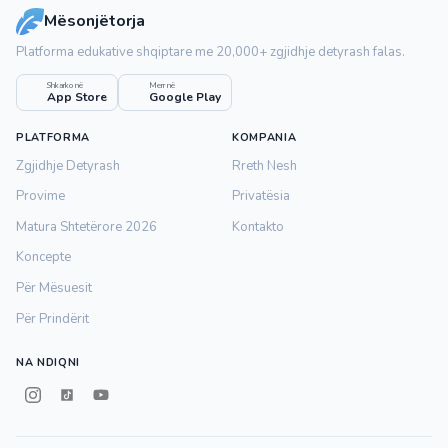
Mësonjëtorja
Platforma edukative shqiptare me 20,000+ zgjidhje detyrash falas.
Shkarko në
Merr në
App Store
Google Play
PLATFORMA
KOMPANIA
Zgjidhje Detyrash
Rreth Nesh
Provime
Privatësia
Matura Shtetërore 2026
Kontakto
Koncepte
Për Mësuesit
Për Prindërit
NA NDIQNI