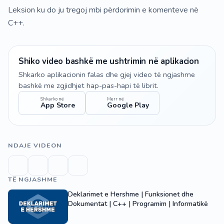
Leksion ku do ju tregoj mbi përdorimin e komenteve në
C++.
Shiko video bashkë me ushtrimin në aplikacion
Shkarko aplikacionin falas dhe gjej video të ngjashme
bashkë me zgjidhjet hap-pas-hapi të librit.
Shkarko në
Merr në
App Store
Google Play
NDAJE VIDEON
TË NGJASHME
Deklarimet e Hershme | Funksionet dhe
Dokumentat | C++ | Programim | Informatikë