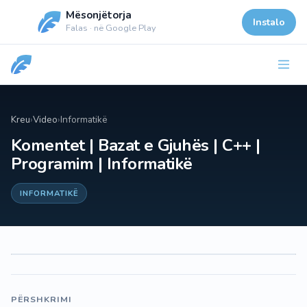
Mësonjëtorja
Instalo
Falas · në Google Play
Kreu
›
Video
›
Informatikë
Komentet | Bazat e Gjuhës | C++ |
Programim | Informatikë
INFORMATIKË
PËRSHKRIMI