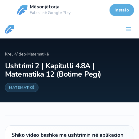
Mësonjëtorja
Instalo
Falas · në Google Play
Kreu
›
Video
›
Matematikë
Ushtrimi 2 | Kapitulli 4.8A |
Matematika 12 (Botime Pegi)
MATEMATIKË
Shiko video bashkë me ushtrimin në aplikacion