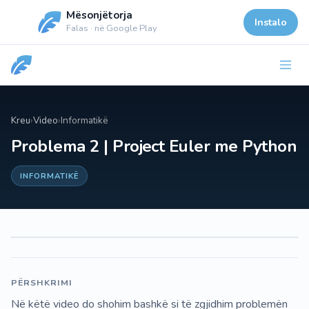
Mësonjëtorja
Instalo
Falas · në Google Play
Kreu
›
Video
›
Informatikë
Problema 2 | Project Euler me Python
INFORMATIKË
PËRSHKRIMI
Në këtë video do shohim bashkë si të zgjidhim problemën