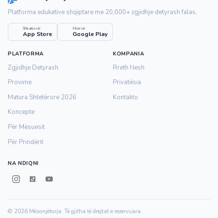
Platforma edukative shqiptare me 20,000+ zgjidhje detyrash falas.
Shkarko në
Merr në
App Store
Google Play
PLATFORMA
KOMPANIA
Zgjidhje Detyrash
Rreth Nesh
Provime
Privatësia
Matura Shtetërore 2026
Kontakto
Koncepte
Për Mësuesit
Për Prindërit
NA NDIQNI
© 2026 Mësonjëtorja. Të gjitha të drejtat e rezervuara.