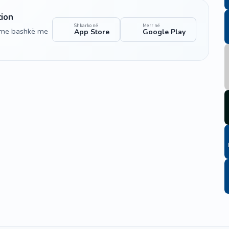
cion
Shkarko në
Merr në
shme bashkë me
App Store
Google Play