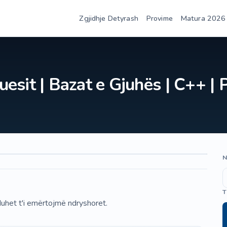
Zgjidhje Detyrash
Provime
Matura 2026
kuesit | Bazat e Gjuhës | C++ |
N
T
 duhet t'i emërtojmë ndryshoret.