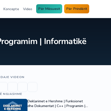
Për Mësuesit
Për Prindërit
Koncepte
Video
 Programim | Informatikë
DAJE VIDEON
Ë NGJASHME
Deklarimet e Hershme | Funksionet
dhe Dokumentat | C++ | Programim |
Informatikë