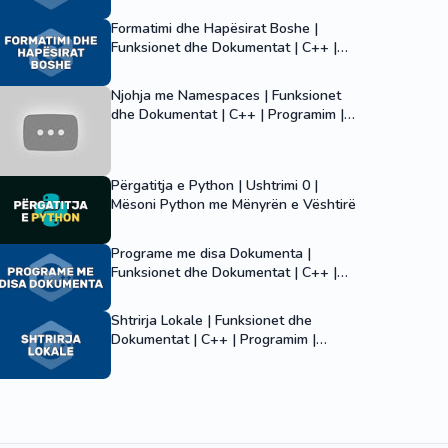
Formatimi dhe Hapësirat Boshe |
Funksionet dhe Dokumentat | C++ |
Programim | Informatikë
Njohja me Namespaces | Funksionet
dhe Dokumentat | C++ | Programim |
Informatikë
Përgatitja e Python | Ushtrimi 0 |
Mësoni Python me Mënyrën e Vështirë
Programe me disa Dokumenta |
Funksionet dhe Dokumentat | C++ |
Programim | Informatikë
Shtrirja Lokale | Funksionet dhe
Dokumentat | C++ | Programim |
Informatikë