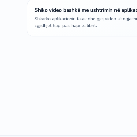
Shiko video bashkë me ushtrimin në aplika
Shkarko aplikacionin falas dhe gjej video të ngja
zgjidhjet hap-pas-hapi të librit.