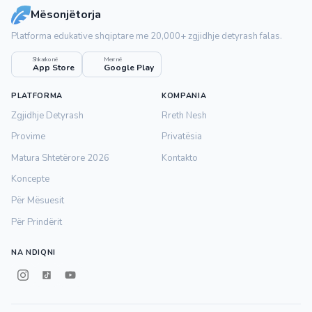
Mësonjëtorja
Platforma edukative shqiptare me 20,000+ zgjidhje detyrash falas.
Shkarko në
Merr në
App Store
Google Play
PLATFORMA
KOMPANIA
Zgjidhje Detyrash
Rreth Nesh
Provime
Privatësia
Matura Shtetërore 2026
Kontakto
Koncepte
Për Mësuesit
Për Prindërit
NA NDIQNI