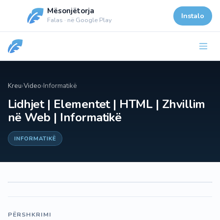
Mësonjëtorja
Instalo
Falas · në Google Play
Kreu
›
Video
›
Informatikë
Lidhjet | Elementet | HTML | Zhvillim
në Web | Informatikë
INFORMATIKË
PËRSHKRIMI