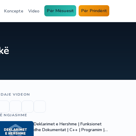
Për Mësuesit
Për Prindërit
Koncepte
Video
kë
DAJE VIDEON
Ë NGJASHME
Deklarimet e Hershme | Funksionet
dhe Dokumentat | C++ | Programim |
Informatikë