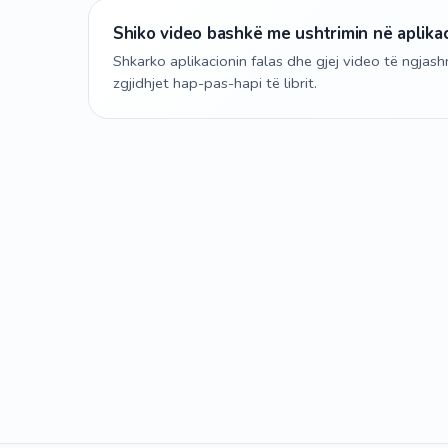
Shiko video bashkë me ushtrimin në aplika
Shkarko aplikacionin falas dhe gjej video të ngja
zgjidhjet hap-pas-hapi të librit.