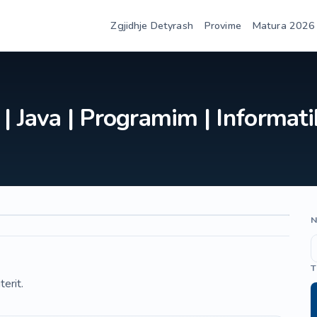
Zgjidhje Detyrash
Provime
Matura 2026
| Java | Programim | Informati
N
T
erit.