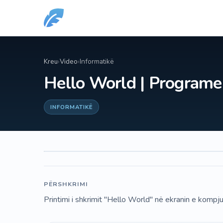
Kreu
›
Video
›
Informatikë
Hello World | Programe 
INFORMATIKË
PËRSHKRIMI
Printimi i shkrimit "Hello World" në ekranin e kompjut