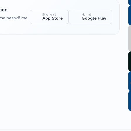
cion
Shkarko në
Merr në
shme bashkë me
App Store
Google Play