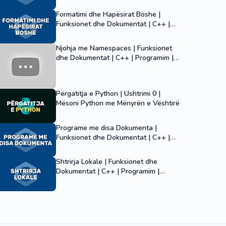
Formatimi dhe Hapësirat Boshe |
Funksionet dhe Dokumentat | C++ |
Programim | Informatikë
Njohja me Namespaces | Funksionet
dhe Dokumentat | C++ | Programim |
Informatikë
Përgatitja e Python | Ushtrimi 0 |
Mësoni Python me Mënyrën e Vështirë
Programe me disa Dokumenta |
Funksionet dhe Dokumentat | C++ |
Programim | Informatikë
Shtrirja Lokale | Funksionet dhe
Dokumentat | C++ | Programim |
Informatikë