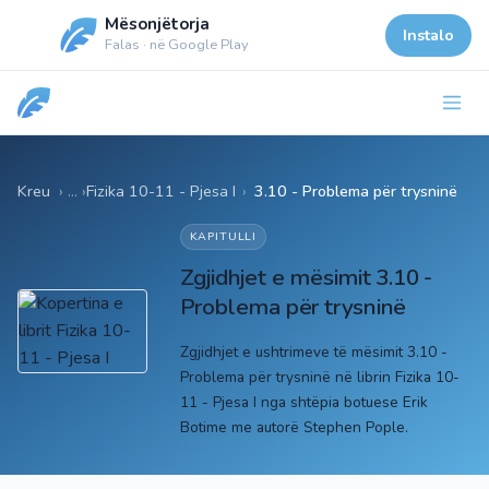
Mësonjëtorja
Instalo
Falas · në Google Play
Kreu
Fizika 10-11 - Pjesa I
›
3.10 - Problema për trysninë
KAPITULLI
Zgjidhjet e mësimit 3.10 -
Problema për trysninë
Zgjidhjet e ushtrimeve të mësimit 3.10 -
Problema për trysninë në librin Fizika 10-
11 - Pjesa I nga shtëpia botuese Erik
Botime me autorë Stephen Pople.