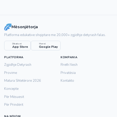
Mësonjëtorja
Platforma edukative shqiptare me 20,000+ zgjidhje detyrash falas.
Shkarko në
Merr në
App Store
Google Play
PLATFORMA
KOMPANIA
Zgjidhje Detyrash
Rreth Nesh
Provime
Privatësia
Matura Shtetërore 2026
Kontakto
Koncepte
Për Mësuesit
Për Prindërit
NA NDIQNI