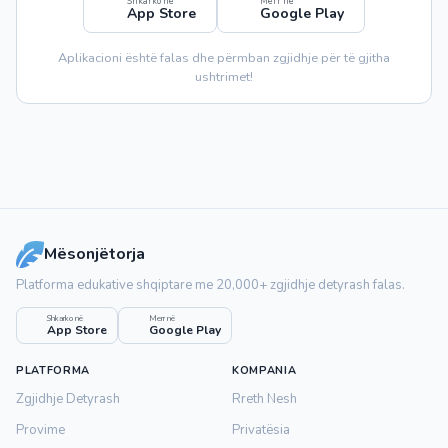
Shkarko në
Merr në
App Store
Google Play
Aplikacioni është falas dhe përmban zgjidhje për të gjitha
ushtrimet!
Mësonjëtorja
Platforma edukative shqiptare me 20,000+ zgjidhje detyrash falas.
Shkarko në
Merr në
App Store
Google Play
PLATFORMA
KOMPANIA
Zgjidhje Detyrash
Rreth Nesh
Provime
Privatësia