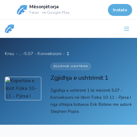
Mësonjëtorja
Instalo
Falas · në Google Play
Kreu
5.07 - Konveksioni
›
1
ZGJIDHJE USHTRIMI
Zgjidhja e ushtrimit 1
Zgjidhja e ushtrimit 1 të mësimit 5.07 -
Konveksioni në librin Fizika 10-11 - Pjesa I
nga shtëpia botuese Erik Botime me autorë
Stephen Pople.