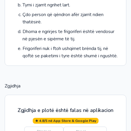
Tymi i zjarrit ngrihet lart.
Çdo person që qëndron afër zjarrit ndien
thatësirë.
Dhoma e ngrirjes te frigoriferi është vendosur
në pjesën e sipërme të tij.
Frigoriferi nuk i ftoh ushqimet brënda tij, në
qoftë se paketimi i tyre është shumë i ngushtë.
Zgjidhja
Zgjidhja e plotë është falas në aplikacion
★ 4.8/5 në App Store & Google Play