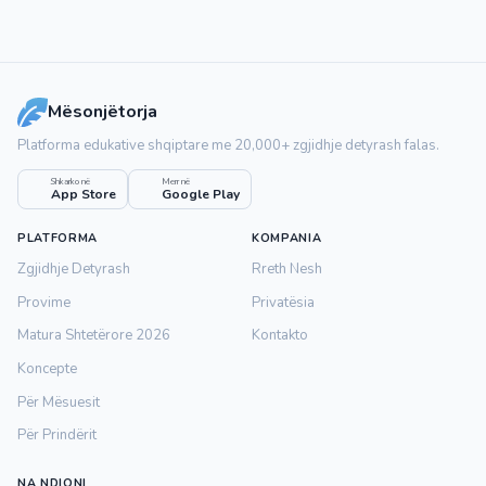
Mësonjëtorja
Platforma edukative shqiptare me 20,000+ zgjidhje detyrash falas.
Shkarko në
Merr në
App Store
Google Play
PLATFORMA
KOMPANIA
Zgjidhje Detyrash
Rreth Nesh
Provime
Privatësia
Matura Shtetërore 2026
Kontakto
Koncepte
Për Mësuesit
Për Prindërit
NA NDIQNI