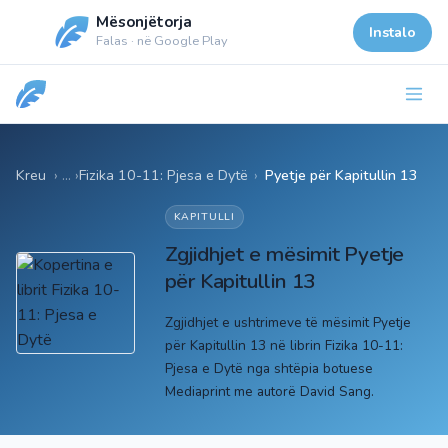
Mësonjëtorja
Instalo
Falas · në Google Play
Kreu
Fizika 10-11: Pjesa e Dytë
›
Pyetje për Kapitullin 13
KAPITULLI
Zgjidhjet e mësimit Pyetje
për Kapitullin 13
Zgjidhjet e ushtrimeve të mësimit Pyetje
për Kapitullin 13 në librin Fizika 10-11:
Pjesa e Dytë nga shtëpia botuese
Mediaprint me autorë David Sang.