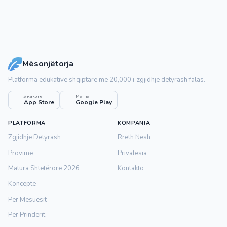
Mësonjëtorja
Platforma edukative shqiptare me 20,000+ zgjidhje detyrash falas.
Shkarko në
Merr në
App Store
Google Play
PLATFORMA
KOMPANIA
Zgjidhje Detyrash
Rreth Nesh
Provime
Privatësia
Matura Shtetërore 2026
Kontakto
Koncepte
Për Mësuesit
Për Prindërit