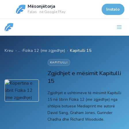
Mësonjëtorja
Instalo
Falas · në Google Play
Kreu
Fizika 12 (me zgjedhje)
›
Kapitulli 15
KAPITULLI
Zgjidhjet e mësimit Kapitulli
15
Zgjidhjet e ushtrimeve të mësimit Kapitulli
15 në librin Fizika 12 (me zgjedhje) nga
shtëpia botuese Mediaprint me autorë
David Sang, Graham Jones, Gurinder
Chadha dhe Richard Woodside.