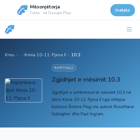
Mësonjëtorja
Instalo
Falas · në Google Play
Kreu
Kimia 10-11: Pjesa II
›
10.3
KAPITULLI
Zgjidhjet e mësimit 10.3
Zgjidhjet e ushtrimeve të mësimit 10.3 në
librin Kimia 10-11: Pjesa II nga shtëpia
botuese Botime Pegi me autorë RoseMarie
Gallagher dhe Paul Ingram.