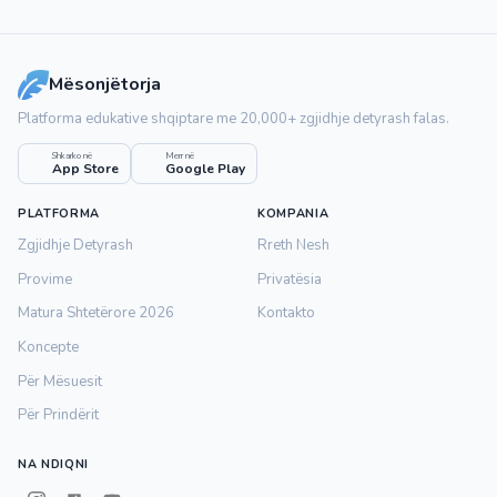
Mësonjëtorja
Platforma edukative shqiptare me 20,000+ zgjidhje detyrash falas.
Shkarko në
Merr në
App Store
Google Play
PLATFORMA
KOMPANIA
Zgjidhje Detyrash
Rreth Nesh
Provime
Privatësia
Matura Shtetërore 2026
Kontakto
Koncepte
Për Mësuesit
Për Prindërit
NA NDIQNI