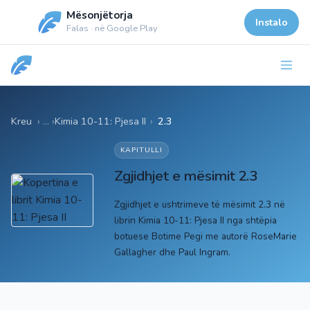
Mësonjëtorja
Instalo
Falas · në Google Play
Kreu
Kimia 10-11: Pjesa II
›
2.3
KAPITULLI
Zgjidhjet e mësimit 2.3
Zgjidhjet e ushtrimeve të mësimit 2.3 në
librin Kimia 10-11: Pjesa II nga shtëpia
botuese Botime Pegi me autorë RoseMarie
Gallagher dhe Paul Ingram.