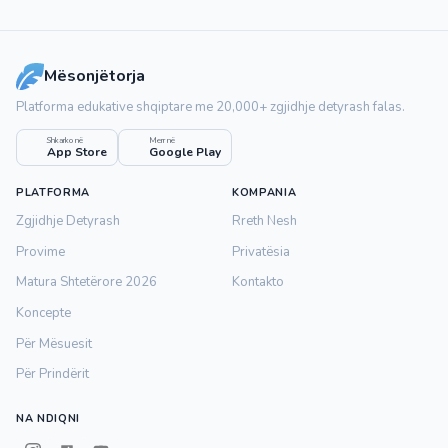
Mësonjëtorja
Platforma edukative shqiptare me 20,000+ zgjidhje detyrash falas.
Shkarko në
Merr në
App Store
Google Play
PLATFORMA
KOMPANIA
Zgjidhje Detyrash
Rreth Nesh
Provime
Privatësia
Matura Shtetërore 2026
Kontakto
Koncepte
Për Mësuesit
Për Prindërit
NA NDIQNI