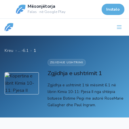
Mësonjëtorja
Instalo
Falas · në Google Play
Kreu
6.1
›
1
ZGJIDHJE USHTRIMI
Zgjidhja e ushtrimit 1
Zgjidhja e ushtrimit 1 të mësimit 6.1 në
librin Kimia 10-11: Pjesa II nga shtëpia
botuese Botime Pegi me autorë RoseMarie
Gallagher dhe Paul Ingram.