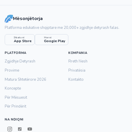
Mësonjëtorja
Platforma edukative shqiptare me 20,000+ zgjidhje detyrash falas.
Shkarko në
Merr në
App Store
Google Play
PLATFORMA
KOMPANIA
Zgjidhje Detyrash
Rreth Nesh
Provime
Privatësia
Matura Shtetërore 2026
Kontakto
Koncepte
Për Mësuesit
Për Prindërit
NA NDIQNI