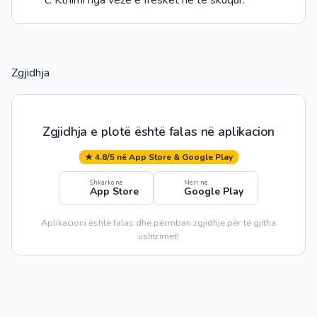
Kthimi nga vezë e freskët në të skuqur.
Zgjidhja
Zgjidhja e plotë është falas në aplikacion
★ 4.8/5 në App Store & Google Play
Shkarko në
Merr në
App Store
Google Play
Aplikacioni është falas dhe përmban zgjidhje për të gjitha
ushtrimet!