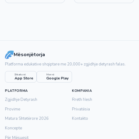
Mësonjëtorja
Platforma edukative shqiptare me 20,000+ zgjidhje detyrash falas.
Shkarko në
Merr në
App Store
Google Play
PLATFORMA
KOMPANIA
Zgjidhje Detyrash
Rreth Nesh
Provime
Privatësia
Matura Shtetërore 2026
Kontakto
Koncepte
Për Mësuesit