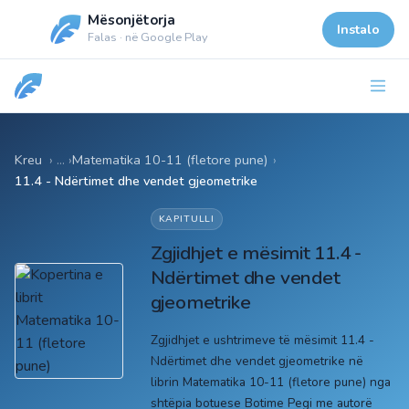
Mësonjëtorja
Instalo
Falas · në Google Play
Kreu
Matematika 10-11 (fletore pune)
›
11.4 - Ndërtimet dhe vendet gjeometrike
KAPITULLI
Zgjidhjet e mësimit 11.4 -
Ndërtimet dhe vendet
gjeometrike
Zgjidhjet e ushtrimeve të mësimit 11.4 -
Ndërtimet dhe vendet gjeometrike në
librin Matematika 10-11 (fletore pune) nga
shtëpia botuese Botime Pegi me autorë