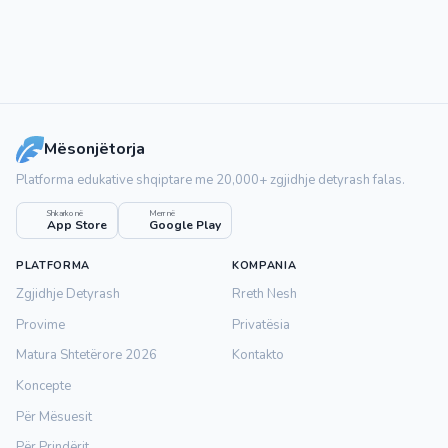
Mësonjëtorja
Platforma edukative shqiptare me 20,000+ zgjidhje detyrash falas.
Shkarko në
Merr në
App Store
Google Play
PLATFORMA
KOMPANIA
Zgjidhje Detyrash
Rreth Nesh
Provime
Privatësia
Matura Shtetërore 2026
Kontakto
Koncepte
Për Mësuesit
Për Prindërit