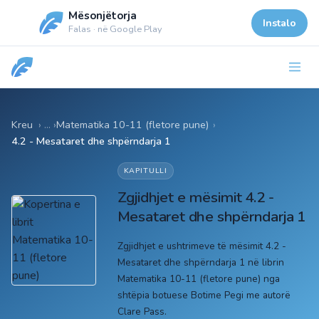
Mësonjëtorja
Instalo
Falas · në Google Play
Kreu
Matematika 10-11 (fletore pune)
›
4.2 - Mesataret dhe shpërndarja 1
KAPITULLI
Zgjidhjet e mësimit 4.2 -
Mesataret dhe shpërndarja 1
Zgjidhjet e ushtrimeve të mësimit 4.2 -
Mesataret dhe shpërndarja 1 në librin
Matematika 10-11 (fletore pune) nga
shtëpia botuese Botime Pegi me autorë
Clare Pass.