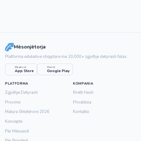
Mësonjëtorja
Platforma edukative shqiptare me 20,000+ zgjidhje detyrash falas.
Shkarko në
Merr në
App Store
Google Play
PLATFORMA
KOMPANIA
Zgjidhje Detyrash
Rreth Nesh
Provime
Privatësia
Matura Shtetërore 2026
Kontakto
Koncepte
Për Mësuesit
Për Prindërit