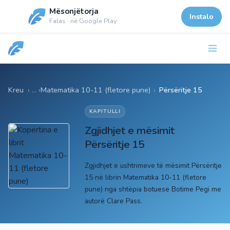
Mësonjëtorja
Instalo
Falas · në Google Play
Kreu
Matematika 10-11 (fletore pune)
›
Përsëritje 15
KAPITULLI
Zgjidhjet e mësimit
Përsëritje 15
Zgjidhjet e ushtrimeve të mësimit Përsëritje
15 në librin Matematika 10-11 (fletore
pune) nga shtëpia botuese Botime Pegi me
autorë Clare Pass.