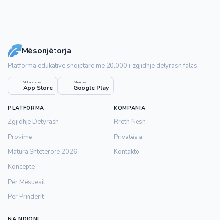
Mësonjëtorja
Platforma edukative shqiptare me 20,000+ zgjidhje detyrash falas.
Shkarko në
Merr në
App Store
Google Play
PLATFORMA
KOMPANIA
Zgjidhje Detyrash
Rreth Nesh
Provime
Privatësia
Matura Shtetërore 2026
Kontakto
Koncepte
Për Mësuesit
Për Prindërit
NA NDIQNI