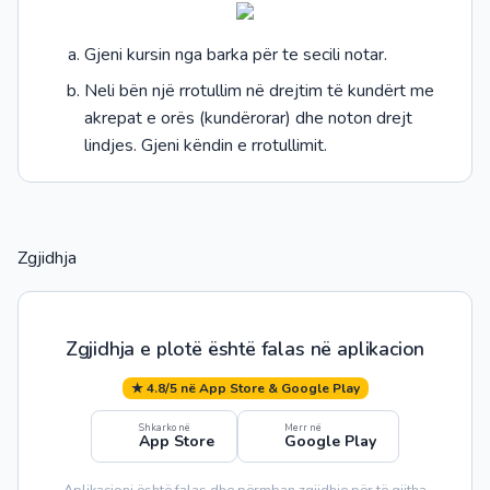
Gjeni kursin nga barka për te secili notar.
Neli bën një rrotullim në drejtim të kundërt me
akrepat e orës (kundërorar) dhe noton drejt
lindjes. Gjeni këndin e rrotullimit.
Zgjidhja
Zgjidhja e plotë është falas në aplikacion
★ 4.8/5 në App Store & Google Play
Shkarko në
Merr në
App Store
Google Play