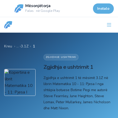
Mësonjëtorja
Instalo
Falas · në Google Play
Kreu
3.1Z
›
1
ZGJIDHJE USHTRIMI
Zgjidhja e ushtrimit 1
Zgjidhja e ushtrimit 1 të mësimit 3.1Z në
librin Matematika 10 - 11: Pjesa I nga
shtëpia botuese Botime Pegi me autorë
Steve Fearnley, June Haighton, Steve
Lomax, Peter Mullarkey, James Nicholson
dhe Matt Nixon.