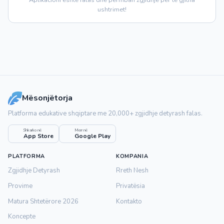
Aplikacioni është falas dhe përmban zgjidhje për të gjitha
ushtrimet!
Mësonjëtorja
Platforma edukative shqiptare me 20,000+ zgjidhje detyrash falas.
Shkarko në
Merr në
App Store
Google Play
PLATFORMA
KOMPANIA
Zgjidhje Detyrash
Rreth Nesh
Provime
Privatësia
Matura Shtetërore 2026
Kontakto
Koncepte