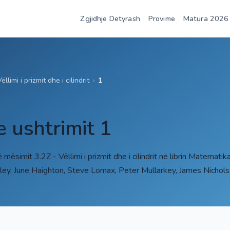
Zgjidhje Detyrash
Provime
Matura 2026
ëllimi i prizmit dhe i cilindrit
›
1
e ushtrimit 1
ë mësimit 3.2Z - Vëllimi i prizmit dhe i cilindrit në librin Matema
ey, June Haighton, Steve Lomax, Peter Mullarkey, James Nichol