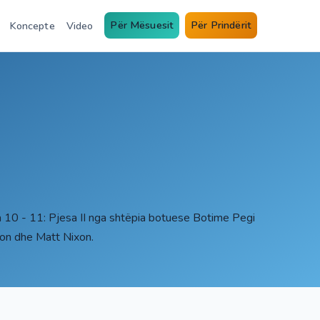
Për Mësuesit
Për Prindërit
Koncepte
Video
tika 10 - 11: Pjesa II nga shtëpia botuese Botime Pegi
son dhe Matt Nixon.