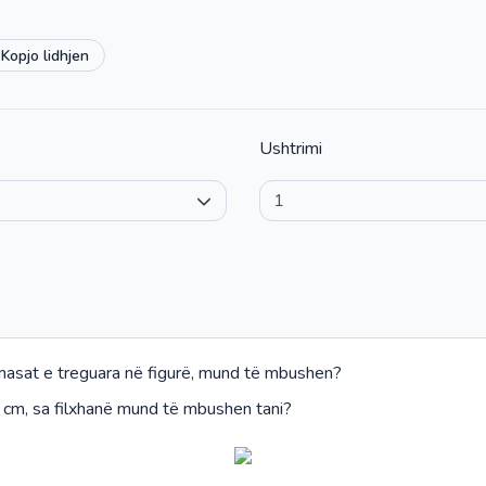
Kopjo lidhjen
Ushtrimi
ërmasat e treguara në figurë, mund të mbushen?
 cm, sa filxhanë mund të mbushen tani?