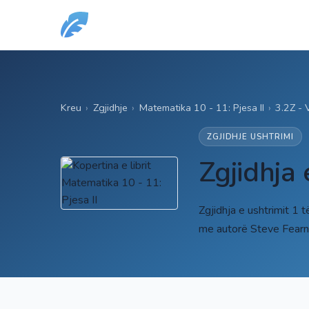
Kreu
›
Zgjidhje
›
Matematika 10 - 11: Pjesa II
›
3.2Z - V
ZGJIDHJE USHTRIMI
Zgjidhja 
Zgjidhja e ushtrimit 1 t
me autorë Steve Fearnl