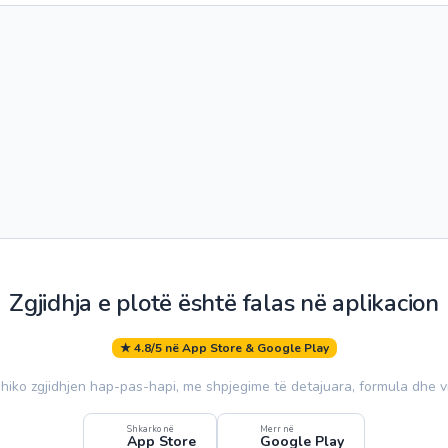
Zgjidhja e plotë është falas në aplikacion
★ 4.8/5 në App Store & Google Play
hiko zgjidhjen hap-pas-hapi, me shpjegime të detajuara, formula dhe v
Shkarko në
Merr në
App Store
Google Play