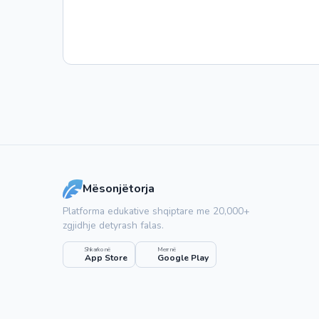
Mësonjëtorja
Platforma edukative shqiptare me 20,000+
zgjidhje detyrash falas.
Shkarko në
Merr në
App Store
Google Play