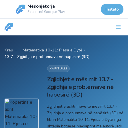
Mësonjëtorja
Instalo
Falas · në Google Play
Kreu
Matematika 10-11: Pjesa e Dytë
›
13.7 - Zgjidhja e problemave në hapësirë (3D)
KAPITULLI
Zgjidhjet e mësimit 13.7 -
Zgjidhja e problemave në
hapësirë (3D)
Zgjidhjet e ushtrimeve të mësimit 13.7 -
Zgjidhja e problemave në hapësirë (3D) në
librin Matematika 10-11: Pjesa e Dytë nga
shtëpia botuese Mediaprint me autorë Jack