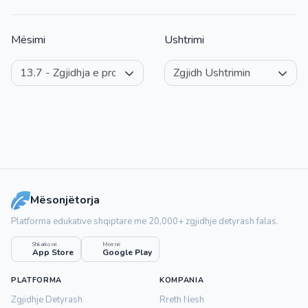
Mësimi
Ushtrimi
Mësonjëtorja
Platforma edukative shqiptare me 20,000+ zgjidhje detyrash falas.
Shkarko në
Merr në
App Store
Google Play
PLATFORMA
KOMPANIA
Zgjidhje Detyrash
Rreth Nesh