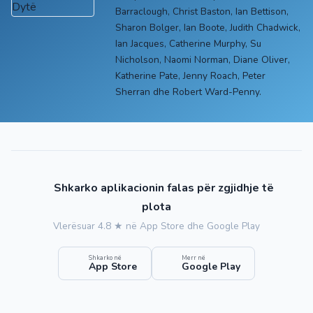
Barraclough, Christ Baston, Ian Bettison,
Sharon Bolger, Ian Boote, Judith Chadwick,
Ian Jacques, Catherine Murphy, Su
Nicholson, Naomi Norman, Diane Oliver,
Katherine Pate, Jenny Roach, Peter
Sherran dhe Robert Ward-Penny.
Shkarko aplikacionin falas për zgjidhje të
plota
Vlerësuar 4.8 ★ në App Store dhe Google Play
Shkarko në
Merr në
App Store
Google Play