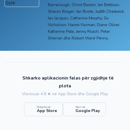
Barraclough, Christ Baston, Ian Bettison,
Sharon Bolger, Ian Boote, Judith Chadwick,
Ian Jacques, Catherine Murphy, Su
Nicholson, Naomi Norman, Diane Oliver,
Katherine Pate, Jenny Roach, Peter
Sherran dhe Robert Ward-Penny.
Shkarko aplikacionin falas për zgjidhje të
plota
Vlerësuar 4.8 ★ në App Store dhe Google Play
Shkarko në
Merr në
App Store
Google Play