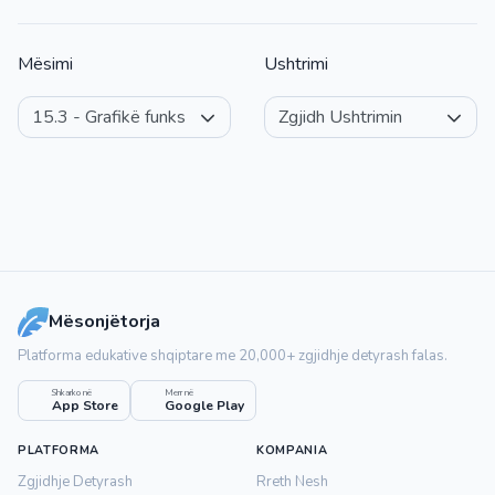
Mësimi
Ushtrimi
Mësonjëtorja
Platforma edukative shqiptare me 20,000+ zgjidhje detyrash falas.
Shkarko në
Merr në
App Store
Google Play
PLATFORMA
KOMPANIA
Zgjidhje Detyrash
Rreth Nesh