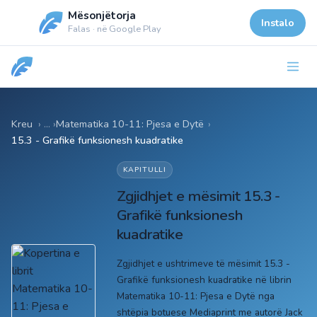
Mësonjëtorja
Instalo
Falas · në Google Play
Kreu
Matematika 10-11: Pjesa e Dytë
›
15.3 - Grafikë funksionesh kuadratike
KAPITULLI
Zgjidhjet e mësimit 15.3 -
Grafikë funksionesh
kuadratike
Zgjidhjet e ushtrimeve të mësimit 15.3 -
Grafikë funksionesh kuadratike në librin
Matematika 10-11: Pjesa e Dytë nga
shtëpia botuese Mediaprint me autorë Jack