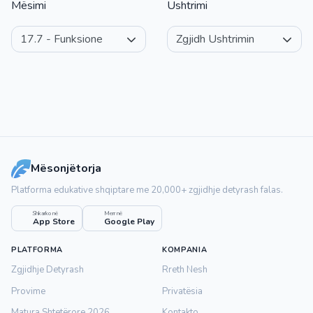
Mësimi
Ushtrimi
Mësonjëtorja
Platforma edukative shqiptare me 20,000+ zgjidhje detyrash falas.
Shkarko në
Merr në
App Store
Google Play
PLATFORMA
KOMPANIA
Zgjidhje Detyrash
Rreth Nesh
Provime
Privatësia
Matura Shtetërore 2026
Kontakto