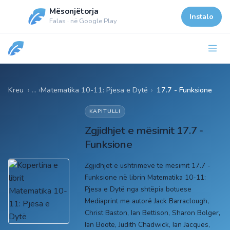
Mësonjëtorja
Instalo
Falas · në Google Play
Kreu
Matematika 10-11: Pjesa e Dytë
›
17.7 - Funksione
KAPITULLI
Zgjidhjet e mësimit 17.7 -
Funksione
Zgjidhjet e ushtrimeve të mësimit 17.7 -
Funksione në librin Matematika 10-11:
Pjesa e Dytë nga shtëpia botuese
Mediaprint me autorë Jack Barraclough,
Christ Baston, Ian Bettison, Sharon Bolger,
Ian Boote, Judith Chadwick, Ian Jacques,