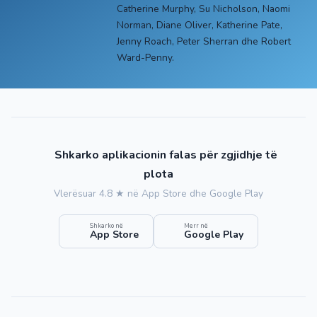
Catherine Murphy, Su Nicholson, Naomi
Norman, Diane Oliver, Katherine Pate,
Jenny Roach, Peter Sherran dhe Robert
Ward-Penny.
Shkarko aplikacionin falas për zgjidhje të
plota
Vlerësuar 4.8 ★ në App Store dhe Google Play
Shkarko në
Merr në
App Store
Google Play