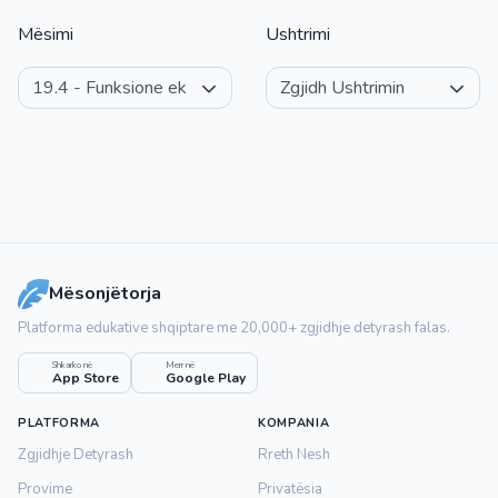
Mësimi
Ushtrimi
Mësonjëtorja
Platforma edukative shqiptare me 20,000+ zgjidhje detyrash falas.
Shkarko në
Merr në
App Store
Google Play
PLATFORMA
KOMPANIA
Zgjidhje Detyrash
Rreth Nesh
Provime
Privatësia