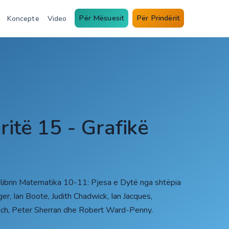
Për Mësuesit
Për Prindërit
Koncepte
Video
ritë 15 - Grafikë
 librin Matematika 10-11: Pjesa e Dytë nga shtëpia
er, Ian Boote, Judith Chadwick, Ian Jacques,
oach, Peter Sherran dhe Robert Ward-Penny.