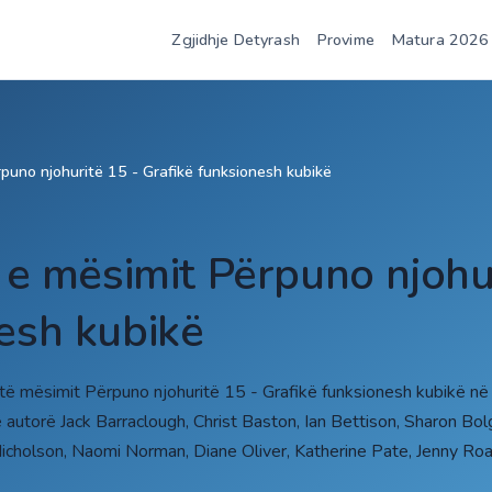
Zgjidhje Detyrash
Provime
Matura 2026
puno njohuritë 15 - Grafikë funksionesh kubikë
t e mësimit Përpuno njohu
esh kubikë
 të mësimit Përpuno njohuritë 15 - Grafikë funksionesh kubikë në
utorë Jack Barraclough, Christ Baston, Ian Bettison, Sharon Bolg
icholson, Naomi Norman, Diane Oliver, Katherine Pate, Jenny R