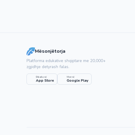
Mësonjëtorja
Platforma edukative shqiptare me 20,000+
zgjidhje detyrash falas.
Shkarko në
Merr në
App Store
Google Play