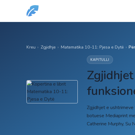
Kreu
›
Zgjidhje
›
Matematika 10-11: Pjesa e Dytë
›
Për
KAPITULLI
Zgjidhje
funksion
Zgjidhjet e ushtrimeve
botuese Mediaprint me a
Catherine Murphy, Su N