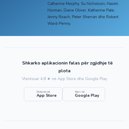
Catherine Murphy, Su Nicholson, Naomi
Norman, Diane Oliver, Katherine Pate,
Jenny Roach, Peter Sherran dhe Robert
Ward-Penny.
Shkarko aplikacionin falas për zgjidhje të
plota
Vlerësuar 4.8 ★ në App Store dhe Google Play
Shkarko në
Merr në
App Store
Google Play