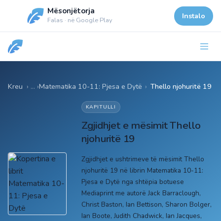
Mësonjëtorja
Instalo
Falas · në Google Play
Kreu
Matematika 10-11: Pjesa e Dytë
›
Thello njohuritë 19
KAPITULLI
Zgjidhjet e mësimit Thello
njohuritë 19
Zgjidhjet e ushtrimeve të mësimit Thello
njohuritë 19 në librin Matematika 10-11:
Pjesa e Dytë nga shtëpia botuese
Mediaprint me autorë Jack Barraclough,
Christ Baston, Ian Bettison, Sharon Bolger,
Ian Boote, Judith Chadwick, Ian Jacques,