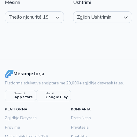
Mësimi
Ushtrimi
Mësonjëtorja
Platforma edukative shqiptare me 20,000+ zgjidhje detyrash falas.
Shkarko në
Merr në
App Store
Google Play
PLATFORMA
KOMPANIA
Zgjidhje Detyrash
Rreth Nesh
Provime
Privatësia
Matura Shtetërore 2026
Kontakto