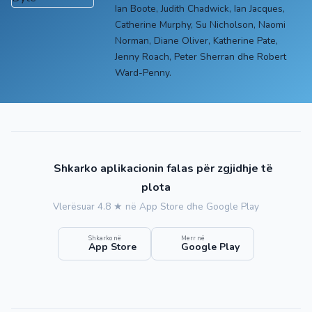
Ian Boote, Judith Chadwick, Ian Jacques,
Catherine Murphy, Su Nicholson, Naomi
Norman, Diane Oliver, Katherine Pate,
Jenny Roach, Peter Sherran dhe Robert
Ward-Penny.
Shkarko aplikacionin falas për zgjidhje të
plota
Vlerësuar 4.8 ★ në App Store dhe Google Play
Shkarko në
Merr në
App Store
Google Play