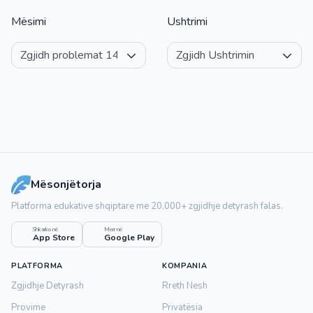
Mësimi
Ushtrimi
Mësonjëtorja
Platforma edukative shqiptare me 20,000+ zgjidhje detyrash falas.
Shkarko në
Merr në
App Store
Google Play
PLATFORMA
KOMPANIA
Zgjidhje Detyrash
Rreth Nesh
Provime
Privatësia