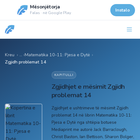
Mësonjëtorja
Instalo
Falas · në Google Play
Kreu
Matematika 10-11: Pjesa e Dytë
›
Zgjidh problemat 14
KAPITULLI
Zgjidhjet e mësimit Zgjidh
problemat 14
Zgjidhjet e ushtrimeve të mësimit Zgjidh
problemat 14 në librin Matematika 10-11:
Pjesa e Dytë nga shtëpia botuese
Mediaprint me autorë Jack Barraclough,
Christ Baston, Ian Bettison, Sharon Bolger,