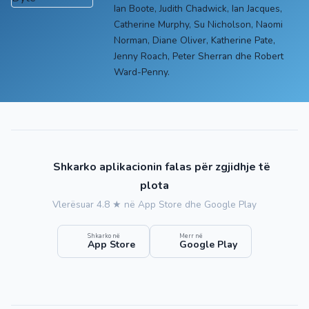
Ian Boote, Judith Chadwick, Ian Jacques,
Catherine Murphy, Su Nicholson, Naomi
Norman, Diane Oliver, Katherine Pate,
Jenny Roach, Peter Sherran dhe Robert
Ward-Penny.
Shkarko aplikacionin falas për zgjidhje të
plota
Vlerësuar 4.8 ★ në App Store dhe Google Play
Shkarko në
Merr në
App Store
Google Play