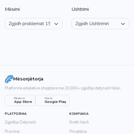
Mësimi
Ushtrimi
Mësonjëtorja
Platforma edukative shqiptare me 20,000+ zgjidhje detyrash falas.
Shkarko në
Merr në
App Store
Google Play
PLATFORMA
KOMPANIA
Zgjidhje Detyrash
Rreth Nesh
Provime
Privatësia