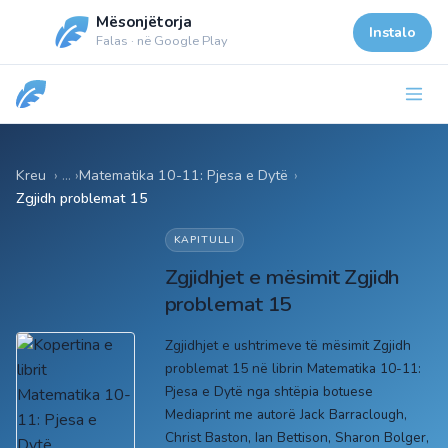
Mësonjëtorja
Instalo
Falas · në Google Play
Kreu
Matematika 10-11: Pjesa e Dytë
›
Zgjidh problemat 15
KAPITULLI
Zgjidhjet e mësimit Zgjidh
problemat 15
Zgjidhjet e ushtrimeve të mësimit Zgjidh
problemat 15 në librin Matematika 10-11:
Pjesa e Dytë nga shtëpia botuese
Mediaprint me autorë Jack Barraclough,
Christ Baston, Ian Bettison, Sharon Bolger,