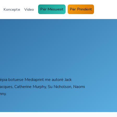
Për Mësuesit
Për Prindërit
Koncepte
Video
tëpia botuese Mediaprint me autorë Jack
 Jacques, Catherine Murphy, Su Nicholson, Naomi
nny.