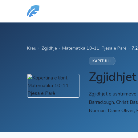
Kreu
›
Zgjidhje
›
Matematika 10-11: Pjesa e Parë
›
7.
KAPITULLI
Zgjidhjet
Zgjidhjet e ushtrimeve
Barraclough, Christ Bas
Norman, Diane Oliver, 