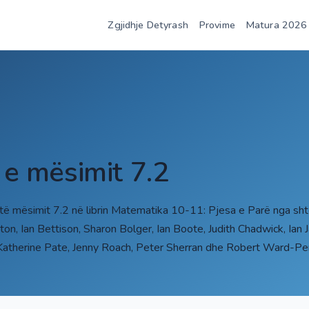
Zgjidhje Detyrash
Provime
Matura 2026
2
 e mësimit 7.2
 të mësimit 7.2 në librin Matematika 10-11: Pjesa e Parë nga sh
ton, Ian Bettison, Sharon Bolger, Ian Boote, Judith Chadwick, Ian
Katherine Pate, Jenny Roach, Peter Sherran dhe Robert Ward-Pe