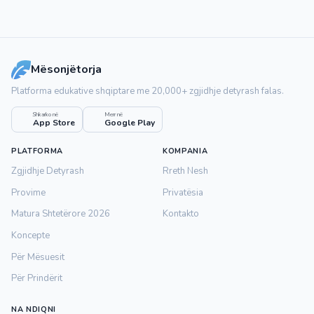
Mësonjëtorja
Platforma edukative shqiptare me 20,000+ zgjidhje detyrash falas.
Shkarko në
Merr në
App Store
Google Play
PLATFORMA
KOMPANIA
Zgjidhje Detyrash
Rreth Nesh
Provime
Privatësia
Matura Shtetërore 2026
Kontakto
Koncepte
Për Mësuesit
Për Prindërit
NA NDIQNI