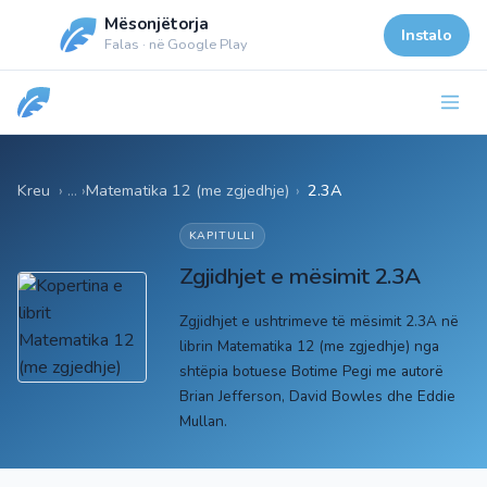
Mësonjëtorja
Instalo
Falas · në Google Play
Kreu
Matematika 12 (me zgjedhje)
›
2.3A
KAPITULLI
Zgjidhjet e mësimit 2.3A
Zgjidhjet e ushtrimeve të mësimit 2.3A në
librin Matematika 12 (me zgjedhje) nga
shtëpia botuese Botime Pegi me autorë
Brian Jefferson, David Bowles dhe Eddie
Mullan.