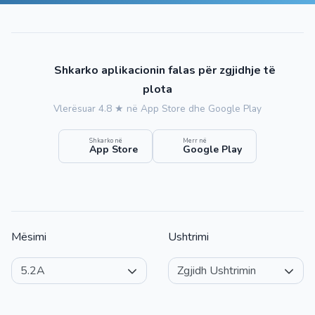
Shkarko aplikacionin falas për zgjidhje të
plota
Vlerësuar 4.8 ★ në App Store dhe Google Play
Shkarko në
Merr në
App Store
Google Play
Mësimi
Ushtrimi