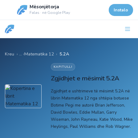
Mësonjëtorja
Instalo
Falas · në Google Play
Kreu
Matematika 12
›
5.2A
KAPITULLI
Zgjidhjet e mësimit 5.2A
Zgjidhjet e ushtrimeve të mësimit 5.2A në
librin Matematika 12 nga shtëpia botuese
Botime Pegi me autorë Brian Jefferson,
David Bowles, Eddie Mullan, Garry
Wiseman, John Rayneau, Katie Wood, Mike
Heylings, Paul Williams dhe Rob Wagner.