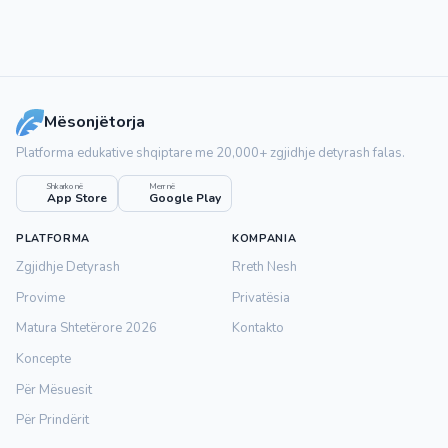
Mësonjëtorja
Platforma edukative shqiptare me 20,000+ zgjidhje detyrash falas.
Shkarko në
Merr në
App Store
Google Play
PLATFORMA
KOMPANIA
Zgjidhje Detyrash
Rreth Nesh
Provime
Privatësia
Matura Shtetërore 2026
Kontakto
Koncepte
Për Mësuesit
Për Prindërit