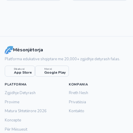
Mësonjëtorja
Platforma edukative shqiptare me 20,000+ zgjidhje detyrash falas.
Shkarko në
Merr në
App Store
Google Play
PLATFORMA
KOMPANIA
Zgjidhje Detyrash
Rreth Nesh
Provime
Privatësia
Matura Shtetërore 2026
Kontakto
Koncepte
Për Mësuesit