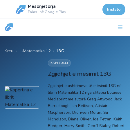
Mësonjëtorja
Instalo
Falas · në Google Play
Kreu
Matematika 12
›
13G
KAPITULLI
Zgjidhjet e mësimit 13G
Zgjidhjet e ushtrimeve të mësimit 13G në
librin Matematika 12 nga shtëpia botuese
Mediaprint me autorë Greg Attwood, Jack
Barraclough, Ian Bettison, Alistair
Macpherson, Bronwen Moran, Su
Nicholson, Diane Oliver, Joe Petran, Keith
Bledger, Harry Smith, Geoff Staley, Robert