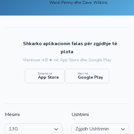
Ward-Penny dhe Dave Wilkins.
Shkarko aplikacionin falas për zgjidhje të
plota
Vlerësuar 4.8 ★ në App Store dhe Google Play
Shkarko në
Merr në
App Store
Google Play
Mësimi
Ushtrimi