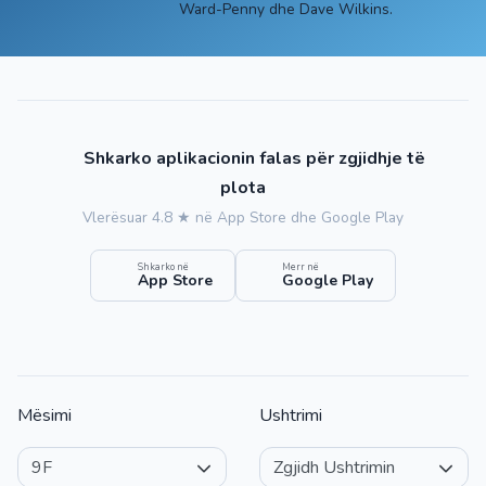
Ward-Penny dhe Dave Wilkins.
Shkarko aplikacionin falas për zgjidhje të
plota
Vlerësuar 4.8 ★ në App Store dhe Google Play
Shkarko në
Merr në
App Store
Google Play
Mësimi
Ushtrimi