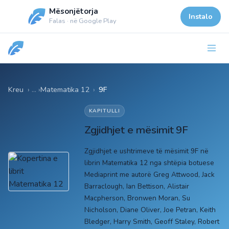
Mësonjëtorja
Instalo
Falas · në Google Play
Kreu
Matematika 12
›
9F
KAPITULLI
Zgjidhjet e mësimit 9F
Zgjidhjet e ushtrimeve të mësimit 9F në
librin Matematika 12 nga shtëpia botuese
Mediaprint me autorë Greg Attwood, Jack
Barraclough, Ian Bettison, Alistair
Macpherson, Bronwen Moran, Su
Nicholson, Diane Oliver, Joe Petran, Keith
Bledger, Harry Smith, Geoff Staley, Robert