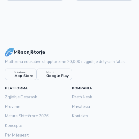
Mësonjëtorja
Platforma edukative shqiptare me 20,000+ zgjidhje detyrash falas.
Shkarko në
Merr në
App Store
Google Play
PLATFORMA
KOMPANIA
Zgjidhje Detyrash
Rreth Nesh
Provime
Privatësia
Matura Shtetërore 2026
Kontakto
Koncepte
Për Mësuesit