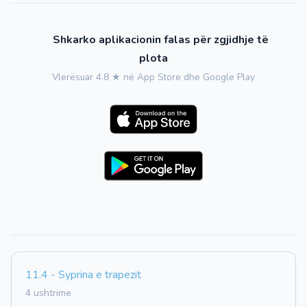
Shkarko aplikacionin falas për zgjidhje të
plota
Vlerësuar 4.8 ★ në App Store dhe Google Play
11.4 - Syprina e trapezit
4 ushtrime