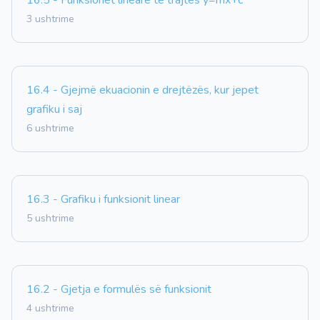
16.5 - Funksionet lineare të trajtës y=mx+c
3 ushtrime
16.4 - Gjejmë ekuacionin e drejtëzës, kur jepet
grafiku i saj
6 ushtrime
16.3 - Grafiku i funksionit linear
5 ushtrime
16.2 - Gjetja e formulës së funksionit
4 ushtrime