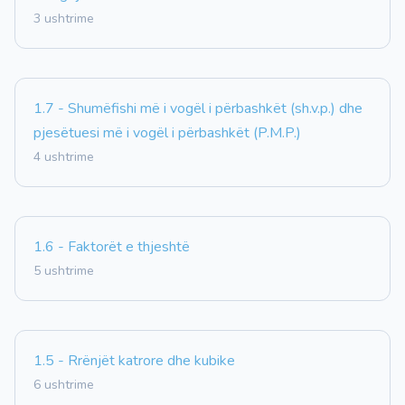
3 ushtrime
1.7 - Shumëfishi më i vogël i përbashkët (sh.v.p.) dhe
pjesëtuesi më i vogël i përbashkët (P.M.P.)
4 ushtrime
1.6 - Faktorët e thjeshtë
5 ushtrime
1.5 - Rrënjët katrore dhe kubike
6 ushtrime