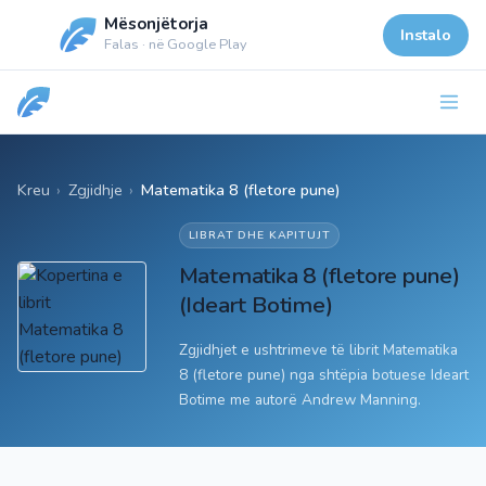
Mësonjëtorja
Instalo
Falas · në Google Play
Kreu
›
Zgjidhje
›
Matematika 8 (fletore pune)
LIBRAT DHE KAPITUJT
Matematika 8 (fletore pune)
(Ideart Botime)
Zgjidhjet e ushtrimeve të librit Matematika
8 (fletore pune) nga shtëpia botuese Ideart
Botime me autorë Andrew Manning.