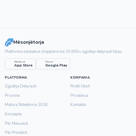
Mësonjëtorja
Platforma edukative shqiptare me 20,000+ zgjidhje detyrash falas.
Shkarko në
Merr në
App Store
Google Play
PLATFORMA
KOMPANIA
Zgjidhje Detyrash
Rreth Nesh
Provime
Privatësia
Matura Shtetërore 2026
Kontakto
Koncepte
Për Mësuesit
Për Prindërit