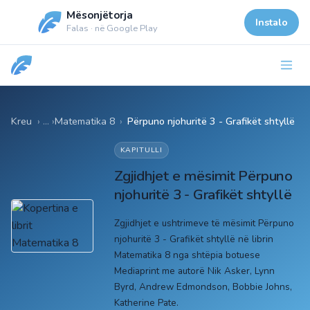
Mësonjëtorja
Instalo
Falas · në Google Play
Kreu
Matematika 8
›
Përpuno njohuritë 3 - Grafikët shtyllë
KAPITULLI
Zgjidhjet e mësimit Përpuno
njohuritë 3 - Grafikët shtyllë
Zgjidhjet e ushtrimeve të mësimit Përpuno
njohuritë 3 - Grafikët shtyllë në librin
Matematika 8 nga shtëpia botuese
Mediaprint me autorë Nik Asker, Lynn
Byrd, Andrew Edmondson, Bobbie Johns,
Katherine Pate.