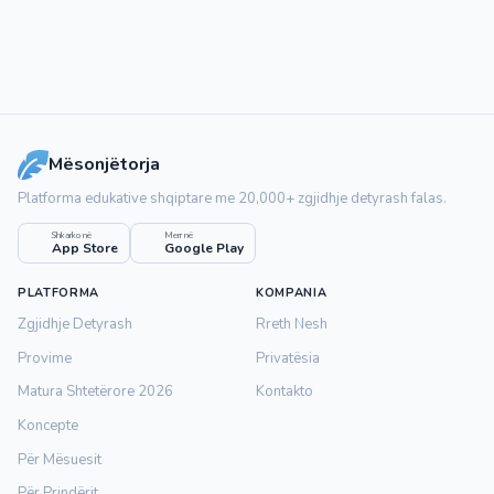
Mësonjëtorja
Platforma edukative shqiptare me 20,000+ zgjidhje detyrash falas.
Shkarko në
Merr në
App Store
Google Play
PLATFORMA
KOMPANIA
Zgjidhje Detyrash
Rreth Nesh
Provime
Privatësia
Matura Shtetërore 2026
Kontakto
Koncepte
Për Mësuesit
Për Prindërit