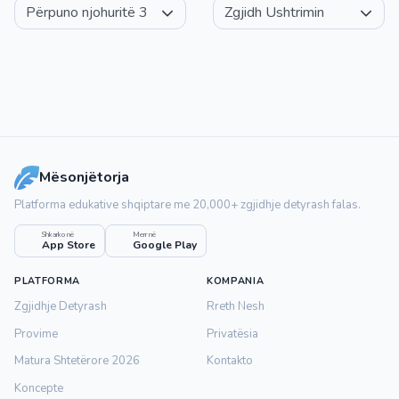
Mësonjëtorja
Platforma edukative shqiptare me 20,000+ zgjidhje detyrash falas.
Shkarko në
Merr në
App Store
Google Play
PLATFORMA
KOMPANIA
Zgjidhje Detyrash
Rreth Nesh
Provime
Privatësia
Matura Shtetërore 2026
Kontakto
Koncepte