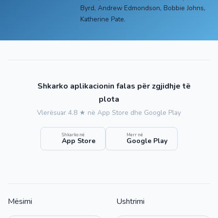
Byrd, Andrew Edmondson, Bobbie Johns,
Katherine Pate.
Shkarko aplikacionin falas për zgjidhje të
plota
Vlerësuar 4.8 ★ në App Store dhe Google Play
Shkarko në
Merr në
App Store
Google Play
Mësimi
Ushtrimi