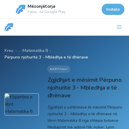
Mësonjëtorja
Instalo
Falas · në Google Play
Kreu
Matematika 8
›
Përpuno njohuritë 3 - Mbledhja e të dhënave
KAPITULLI
Zgjidhjet e mësimit Përpuno
njohuritë 3 - Mbledhja e të
dhënave
Zgjidhjet e ushtrimeve të mësimit Përpuno
njohuritë 3 - Mbledhja e të dhënave në
librin Matematika 8 nga shtëpia botuese
Mediaprint me autorë Nik Asker, Lynn