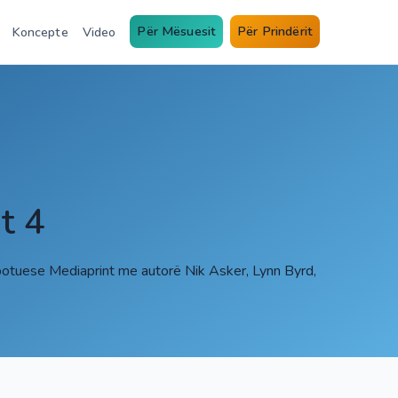
Për Mësuesit
Për Prindërit
Koncepte
Video
it 4
a botuese Mediaprint me autorë Nik Asker, Lynn Byrd,