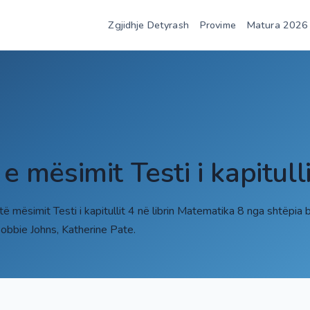
Zgjidhje Detyrash
Provime
Matura 2026
 e mësimit Testi i kapitull
të mësimit Testi i kapitullit 4 në librin Matematika 8 nga shtëpi
bie Johns, Katherine Pate.