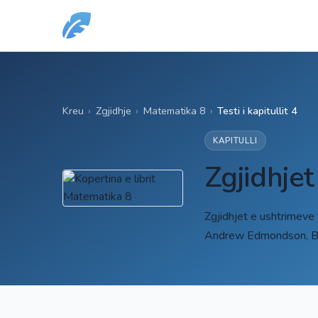
Kreu
›
Zgjidhje
›
Matematika 8
›
Testi i kapitullit 4
KAPITULLI
Zgjidhjet
Zgjidhjet e ushtrimeve 
Andrew Edmondson, Bob