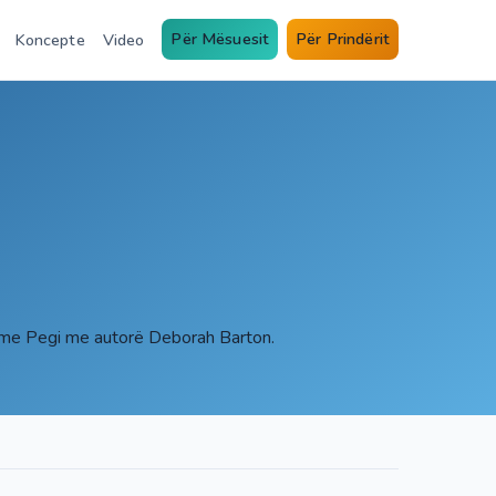
Për Mësuesit
Për Prindërit
Koncepte
Video
time Pegi me autorë Deborah Barton.