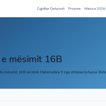
Zgjidhje Detyrash
Provime
Matura 2026
t e mësimit 16B
 të mësimit 16B në librin Matematika 9 nga shtëpia botuese Bo