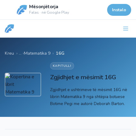
Mësonjëtorja
Instalo
Falas · në Google Play
Kreu
Matematika 9
›
16G
KAPITULLI
Zgjidhjet e mësimit 16G
Zgjidhjet e ushtrimeve të mësimit 16G në
librin Matematika 9 nga shtëpia botuese
Botime Pegi me autorë Deborah Barton.