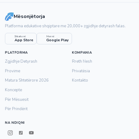
Mësonjëtorja
Platforma edukative shqiptare me 20,000+ zgjidhje detyrash falas.
Shkarko në
Merr në
App Store
Google Play
PLATFORMA
KOMPANIA
Zgjidhje Detyrash
Rreth Nesh
Provime
Privatësia
Matura Shtetërore 2026
Kontakto
Koncepte
Për Mësuesit
Për Prindërit
NA NDIQNI