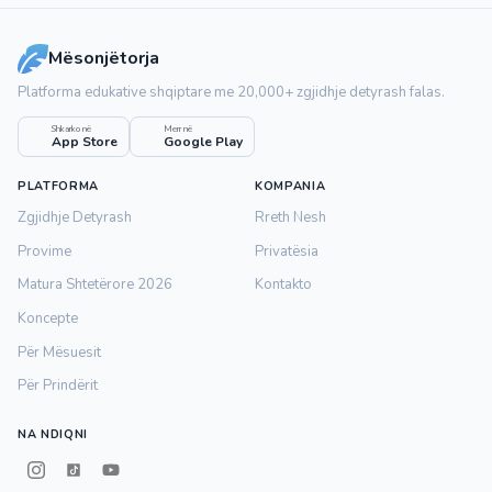
Mësonjëtorja
Platforma edukative shqiptare me 20,000+ zgjidhje detyrash falas.
Shkarko në
Merr në
App Store
Google Play
PLATFORMA
KOMPANIA
Zgjidhje Detyrash
Rreth Nesh
Provime
Privatësia
Matura Shtetërore 2026
Kontakto
Koncepte
Për Mësuesit
Për Prindërit
NA NDIQNI