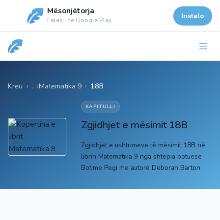
Mësonjëtorja
Instalo
Falas · në Google Play
Kreu
Matematika 9
›
18B
KAPITULLI
Zgjidhjet e mësimit 18B
Zgjidhjet e ushtrimeve të mësimit 18B në
librin Matematika 9 nga shtëpia botuese
Botime Pegi me autorë Deborah Barton.