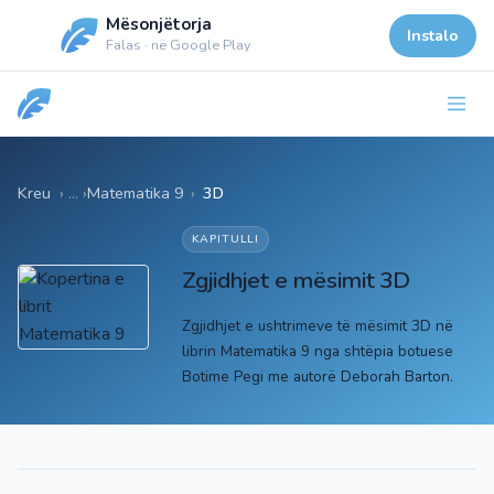
Mësonjëtorja
Instalo
Falas · në Google Play
Kreu
Matematika 9
›
3D
KAPITULLI
Zgjidhjet e mësimit 3D
Zgjidhjet e ushtrimeve të mësimit 3D në
librin Matematika 9 nga shtëpia botuese
Botime Pegi me autorë Deborah Barton.