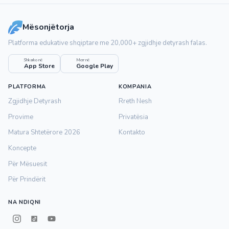
Mësonjëtorja
Platforma edukative shqiptare me 20,000+ zgjidhje detyrash falas.
Shkarko në
Merr në
App Store
Google Play
PLATFORMA
KOMPANIA
Zgjidhje Detyrash
Rreth Nesh
Provime
Privatësia
Matura Shtetërore 2026
Kontakto
Koncepte
Për Mësuesit
Për Prindërit
NA NDIQNI