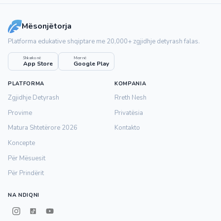
Mësonjëtorja
Platforma edukative shqiptare me 20,000+ zgjidhje detyrash falas.
Shkarko në
Merr në
App Store
Google Play
PLATFORMA
KOMPANIA
Zgjidhje Detyrash
Rreth Nesh
Provime
Privatësia
Matura Shtetërore 2026
Kontakto
Koncepte
Për Mësuesit
Për Prindërit
NA NDIQNI