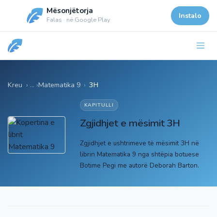
Mësonjëtorja
Instalo
Falas · në Google Play
Kreu
Matematika 9
›
3H
KAPITULLI
Zgjidhjet e mësimit 3H
Zgjidhjet e ushtrimeve të mësimit 3H në
librin Matematika 9 nga shtëpia botuese
Botime Pegi me autorë Deborah Barton.