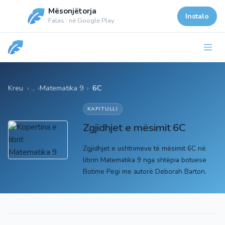
Mësonjëtorja
Instalo
Falas · në Google Play
Kreu
Matematika 9
›
6C
KAPITULLI
Zgjidhjet e mësimit 6C
Zgjidhjet e ushtrimeve të mësimit 6C në
librin Matematika 9 nga shtëpia botuese
Botime Pegi me autorë Deborah Barton.