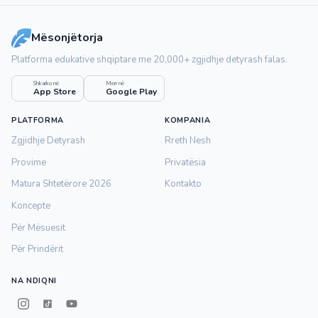
Mësonjëtorja
Platforma edukative shqiptare me 20,000+ zgjidhje detyrash falas.
Shkarko në
Merr në
App Store
Google Play
PLATFORMA
KOMPANIA
Zgjidhje Detyrash
Rreth Nesh
Provime
Privatësia
Matura Shtetërore 2026
Kontakto
Koncepte
Për Mësuesit
Për Prindërit
NA NDIQNI