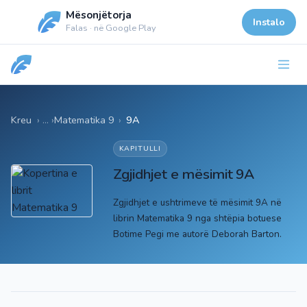
Mësonjëtorja
Instalo
Falas · në Google Play
Kreu
Matematika 9
›
9A
KAPITULLI
Zgjidhjet e mësimit 9A
Zgjidhjet e ushtrimeve të mësimit 9A në
librin Matematika 9 nga shtëpia botuese
Botime Pegi me autorë Deborah Barton.