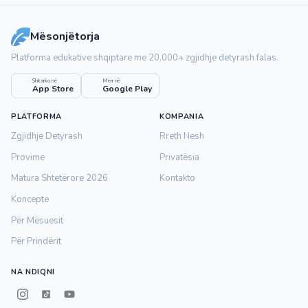
Mësonjëtorja
Platforma edukative shqiptare me 20,000+ zgjidhje detyrash falas.
Shkarko në
Merr në
App Store
Google Play
PLATFORMA
KOMPANIA
Zgjidhje Detyrash
Rreth Nesh
Provime
Privatësia
Matura Shtetërore 2026
Kontakto
Koncepte
Për Mësuesit
Për Prindërit
NA NDIQNI