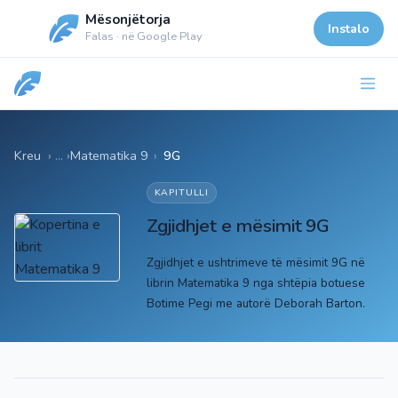
Mësonjëtorja
Instalo
Falas · në Google Play
Kreu
Matematika 9
›
9G
KAPITULLI
Zgjidhjet e mësimit 9G
Zgjidhjet e ushtrimeve të mësimit 9G në
librin Matematika 9 nga shtëpia botuese
Botime Pegi me autorë Deborah Barton.