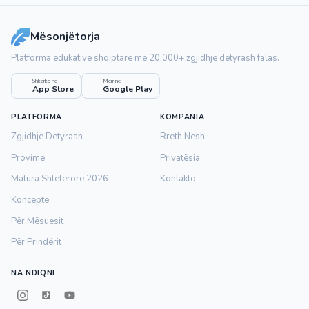
Mësonjëtorja
Platforma edukative shqiptare me 20,000+ zgjidhje detyrash falas.
Shkarko në
Merr në
App Store
Google Play
PLATFORMA
KOMPANIA
Zgjidhje Detyrash
Rreth Nesh
Provime
Privatësia
Matura Shtetërore 2026
Kontakto
Koncepte
Për Mësuesit
Për Prindërit
NA NDIQNI