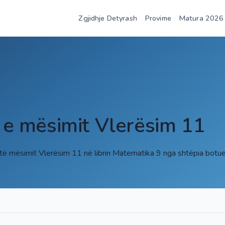
Zgjidhje Detyrash
Provime
Matura 2026
t e mësimit Vlerësim 11
 të mësimit Vlerësim 11 në librin Matematika 9 nga shtëpia bot