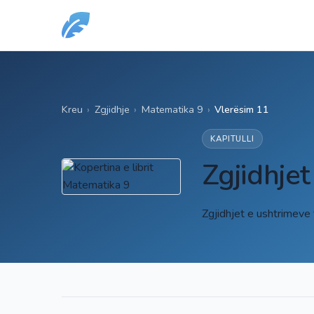
Kreu
›
Zgjidhje
›
Matematika 9
›
Vlerësim 11
KAPITULLI
Zgjidhje
Zgjidhjet e ushtrimeve