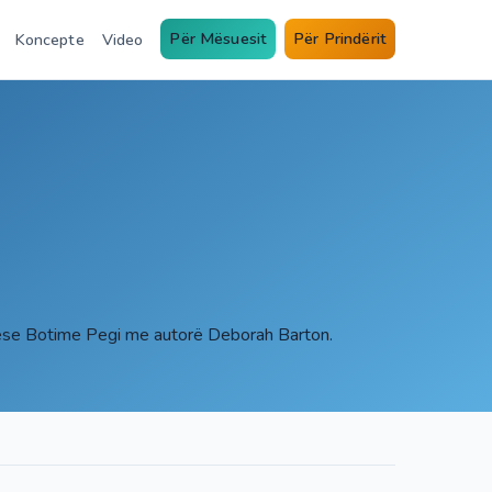
Për Mësuesit
Për Prindërit
Koncepte
Video
uese Botime Pegi me autorë Deborah Barton.